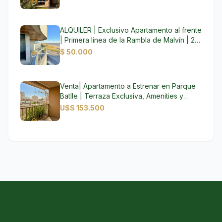
amueblado.
ALQUILER | Exclusivo Apartamento al frente
| Primera línea de la Rambla de Malvín | 2
Dormitorios | 3 Baños | Excepcional terraza
$ 50.000
al mar | Parrillero Propio | Garage
Venta| Apartamento a Estrenar en Parque
Batlle | Terraza Exclusiva, Amenities y
Excelente Ubicación
U$S 153.500