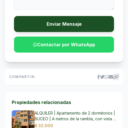
Enviar Mensaje
Contactar por WhatsApp
COMPARTIR:
Propiedades relacionadas
ALQUILER | Apartamento de 2 dormitorios |
BUCEO | A metros de la rambla, con vista al
mar| Excelente Luminosidad |Opción
$ 32.000