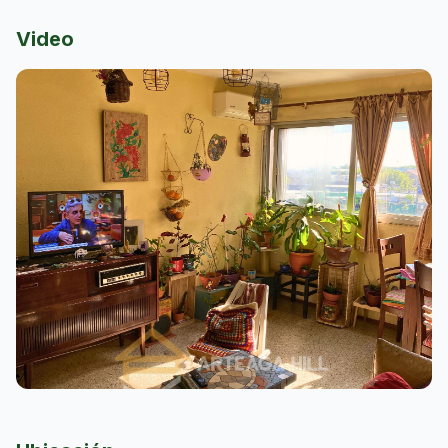
Ascensor
Fondo
Video
Parque
Jardín
Parrillero o Barbacoa
Terraza
Patio
Salón Multiuso