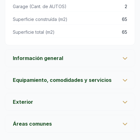
Garage (Cant. de AUTOS)
2
Superficie construída (m2)
65
Superficie total (m2)
65
Información general
Año de construcción
1980
Equipamiento, comodidades y servicios
Estado general
Muy bueno
Aire Acondicionado:
Exterior
Cocina
Balcón
Áreas comunes
Internet
Cerramiento perimetral
Lavarropas